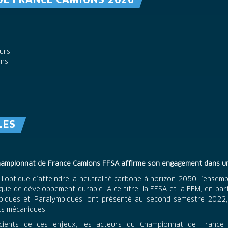
DE FRANCE CAMIONS 2026
urs
ans
LES
hampionnat de France Camions FFSA affirme son engagement dans u
l’optique d’atteindre la neutralité carbone à horizon 2050, l’ense
ique de développement durable. A ce titre, la FFSA et la FFM, en pa
piques et Paralympiques, ont présenté au second semestre 2022,
ts mécaniques.
cients de ces enjeux, les acteurs du Championnat de France 