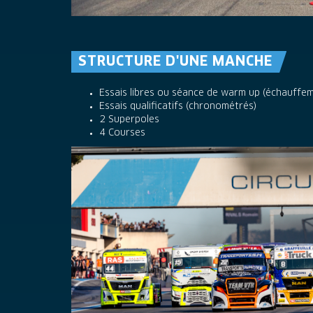
STRUCTURE D'UNE MANCHE
Essais libres ou s
éance de warm up (échauffem
Essais qualificatifs (chronométrés)
2 Superpoles
4 Courses